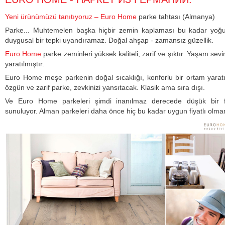
Yeni ürünümüzü tanıtıyoruz – Euro Home
parke tahtası (Almanya)
Parke... Muhtemelen başka hiçbir zemin kaplaması bu kadar yoğ
duygusal bir tepki uyandıramaz. Doğal ahşap - zamansız güzellik.
Euro Home
parke zeminleri yüksek kaliteli, zarif ve şıktır. Yaşam sevi
yaratılmıştır.
Euro Home meşe parkenin doğal sıcaklığı, konforlu bir ortam yaratı
özgün ve zarif parke, zevkinizi yansıtacak. Klasik ama sıra dışı.
Ve Euro Home parkeleri şimdi inanılmaz derecede düşük bir f
sunuluyor. Alman parkeleri daha önce hiç bu kadar uygun fiyatlı olma