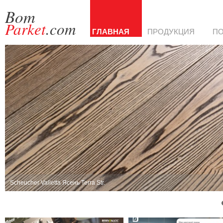
Bom
Parket
.com
ГЛАВНАЯ
ПРОДУКЦИЯ
П
Scheucher Valletta Ясень Terra Str.